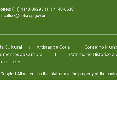
fones:
(11) 4148-8929 / (11) 4148-6638
l:
cultura@cotia.sp.gov.br
a Cultural
Artistas de Cotia
Conselho Munic
cumentos da Cultura
Patrimônio Histórico e 
ra e Lazer
Copyleft All material in this platform is the property of the contr