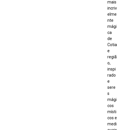
mais
incriv
elme
nte
mági
ca
de
Cotia
e
regiã
o,
inspi
rado
e
sere
s
mági
cos
místi
cos e
medi
evais