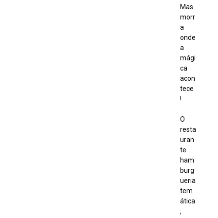
Mas
morr
a
onde
a
mági
ca
acon
tece
!
O
resta
uran
te
ham
burg
ueria
tem
ática
,