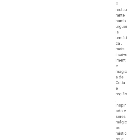
O
restau
rante
hamb
urguer
ia
temáti
ca ,
mais
incrive
lment
e
mágic
a de
Cotia
e
região
,
inspir
ado e
seres
mágic
os
místic
os e