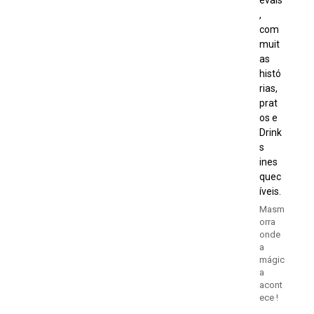
,
com
muit
as
histó
rias,
prat
os e
Drink
s
ines
quec
íveis.
Masm
orra
onde
a
mágic
a
acont
ece !