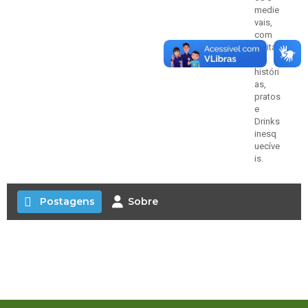
medie
vais,
com
muita
s
históri
as,
pratos
e
Drinks
inesq
uecíve
is.
Postagens
Sobre