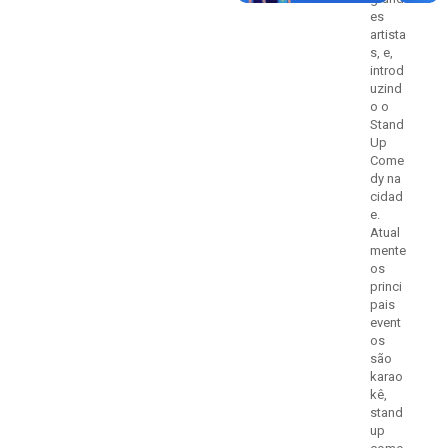
es
artista
s, e,
introd
uzind
o o
Stand
Up
Come
dy na
cidad
e.
Atual
mente
os
princi
pais
event
os
são
karao
kê,
stand
up