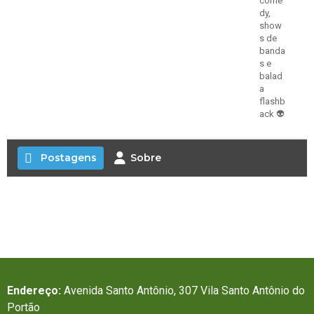
come
dy,
show
s de
banda
s e
balad
a
flashb
ack 👽
Postagens
Sobre
Endereço:
Avenida Santo Antônio, 307 Vila Santo Antônio do
Portão