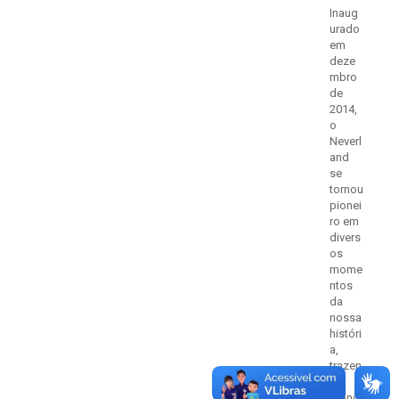
Inaug
urado
em
deze
mbro
de
2014,
o
Neverl
and
se
tornou
pionei
ro em
divers
os
mome
ntos
da
nossa
históri
a,
trazen
do
grand