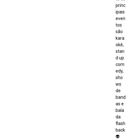
princ
ipais
even
tos
são
kara
okê,
stan
d up
com
edy,
sho
ws
de
band
as e
bala
da
flash
back
👽