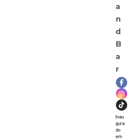
a
n
d
B
a
r
Inau
gura
do
em