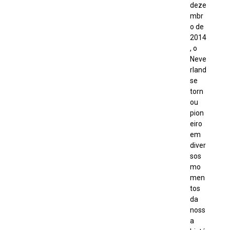
deze
mbr
o de
2014
, o
Neve
rland
se
torn
ou
pion
eiro
em
diver
sos
mo
men
tos
da
noss
a