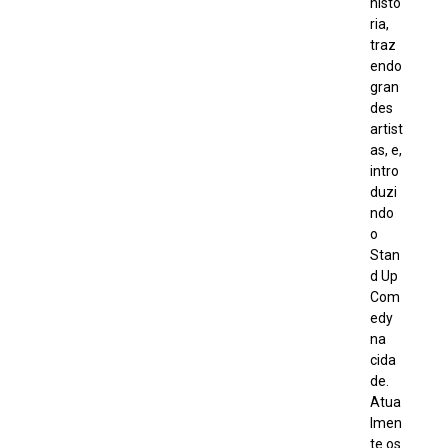
histó
ria,
traz
endo
gran
des
artist
as, e,
intro
duzi
ndo
o
Stan
d Up
Com
edy
na
cida
de.
Atua
lmen
te os