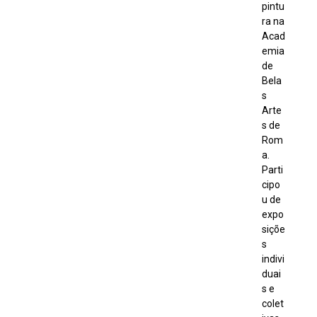
pintu
ra na
Acad
emia
de
Bela
s
Arte
s de
Rom
a.
Parti
cipo
u de
expo
siçõe
s
indivi
duai
s e
colet