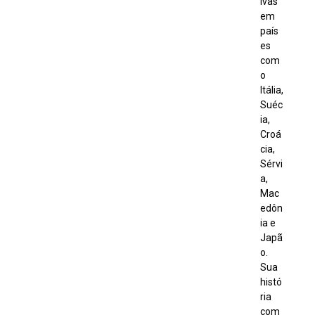
ivas
em
país
es
com
o
Itália,
Suéc
ia,
Croá
cia,
Sérvi
a,
Mac
edôn
ia e
Japã
o.
Sua
histó
ria
com