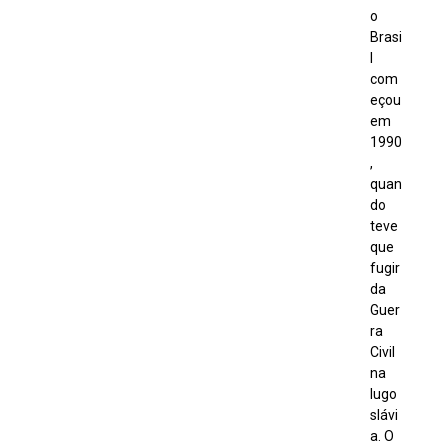
o
Brasi
l
com
eçou
em
1990
,
quan
do
teve
que
fugir
da
Guer
ra
Civil
na
Iugo
slávi
a. O