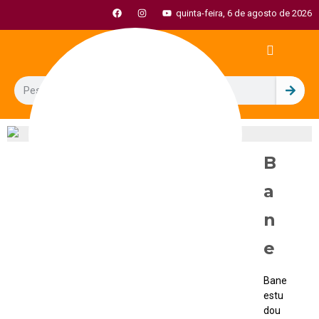
quinta-feira, 6 de agosto de 2026
B
a
n
e
Bane
estu
dou