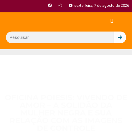
sexta-feira, 7 de agosto de 2026
OFICINA POIESIS: VIVENDO DE
AMOR – A SOLIDÃO DA
MULHER NEGRA E SUA
RELAÇÃO COM AS IMAGENS
DE CONTROLE