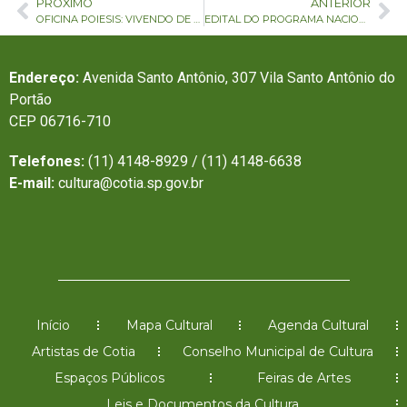
PRÓXIMO
ANTERIOR
OFICINA POIESIS: VIVENDO DE AMOR – A SOLIDÃO DA MULHER NEGRA E SUA RELAÇÃO COM AS IMAGENS DE CONTROLE
EDITAL DO PROGRAMA NACIONAL DE PATRIMÔNIO IMATERIAL (PNPI) 2023
Endereço:
Avenida Santo Antônio, 307 Vila Santo Antônio do
Portão
CEP 06716-710
Telefones:
(11) 4148-8929 / (11) 4148-6638
E-mail:
cultura@cotia.sp.gov.br
Início
Mapa Cultural
Agenda Cultural
Artistas de Cotia
Conselho Municipal de Cultura
Espaços Públicos
Feiras de Artes
Leis e Documentos da Cultura