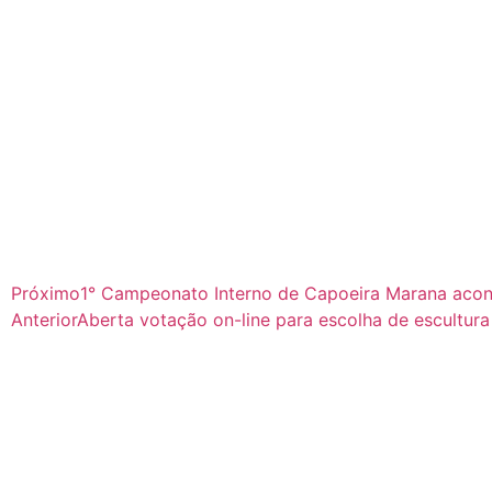
Próximo
1° Campeonato Interno de Capoeira Marana acon
Anterior
Aberta votação on-line para escolha de escultu