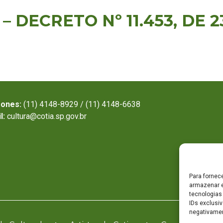
 – DECRETO Nº 11.453, DE
fones:
(11) 4148-8929 / (11) 4148-6638
l:
cultura@cotia.sp.gov.br
Para fornec
armazenar e
tecnologias
IDs exclusiv
negativamen