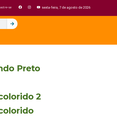
astre-se
sexta-feira, 7 de agosto de 2026
undo Preto
colorido 2
colorido