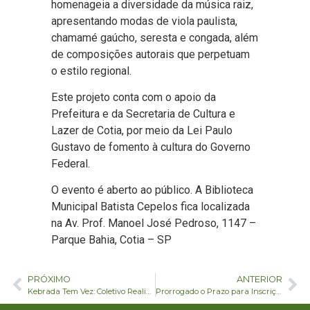
homenageia a diversidade da música raiz,
apresentando modas de viola paulista,
chamamé gaúcho, seresta e congada, além
de composições autorais que perpetuam
o estilo regional.
Este projeto conta com o apoio da
Prefeitura e da Secretaria de Cultura e
Lazer de Cotia, por meio da Lei Paulo
Gustavo de fomento à cultura do Governo
Federal.
O evento é aberto ao público. A Biblioteca
Municipal Batista Cepelos fica localizada
na Av. Prof. Manoel José Pedroso, 1147 –
Parque Bahia, Cotia – SP
PRÓXIMO
ANTERIOR
Kebrada Tem Vez: Coletivo Realiza Evento de Diversão e Cultura para Crianças em Cotia
Prorrogado o Prazo para Inscrições de Projetos nos Editais da PNAB Cotia