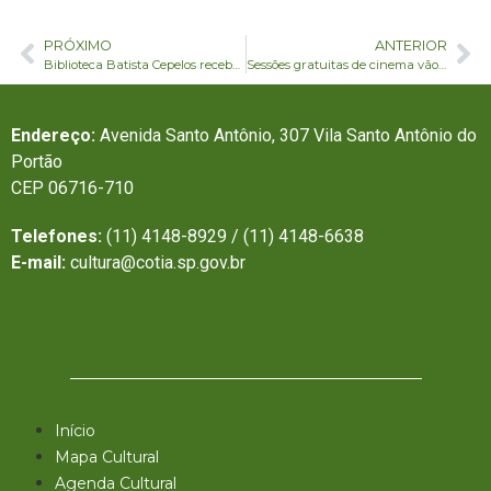
PRÓXIMO
ANTERIOR
Biblioteca Batista Cepelos recebe palestra especial em comemoração ao Dia Nacional da Biblioteca
Sessões gratuitas de cinema vão movimentar a Biblioteca Batista Cepelos
Endereço:
Avenida Santo Antônio, 307 Vila Santo Antônio do
Portão
CEP 06716-710
Telefones:
(11) 4148-8929 / (11) 4148-6638
E-mail:
cultura@cotia.sp.gov.br
Início
Mapa Cultural
Agenda Cultural