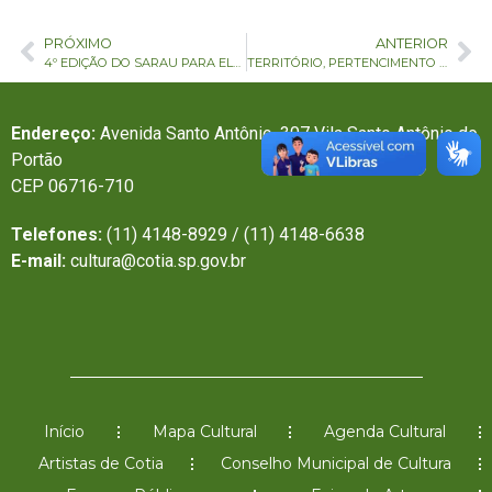
PRÓXIMO
ANTERIOR
4º EDIÇÃO DO SARAU PARA ELOS NA BIBLIOTECA MUNICIPAL BATISTA CEPELOS
TERRITÓRIO, PERTENCIMENTO E ANCESTRALIDADE – ESSE É O TEMA DA 5º EDIÇÃO DO CAFÉ COM AXÉ 2023
Endereço:
Avenida Santo Antônio, 307 Vila Santo Antônio do
Portão
CEP 06716-710
Telefones:
(11) 4148-8929 / (11) 4148-6638
E-mail:
cultura@cotia.sp.gov.br
Início
Mapa Cultural
Agenda Cultural
Artistas de Cotia
Conselho Municipal de Cultura