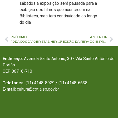
sábados a exposição será pausada para a
exibição dos filmes que acontecem na
Biblioteca, mas terá continuidade ao longo
do dia.
PRÓXIMO
ANTERIOR
RODA DOS CAPOEIRISTAS, HERANÇA DAS TRADIÇÕES: ARTE E CULTURA AFRO-BRASILEIRA
2° EDIÇÃO DA FEIRA DO EMPREENDEDOR SOCIAL DE COTIA ACONTECE NESTE FINAL DE SEMANA
Endereço:
Avenida Santo Antônio, 307 Vila Santo Antônio do
Portão
CEP 06716-710
Telefones:
(11) 4148-8929 / (11) 4148-6638
E-mail:
cultura@cotia.sp.gov.br