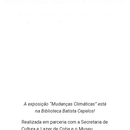
MUNICIPAL BATISTA CEPELOS
Secretaria de Cultura e Lazer de Cotia
03/07/2023
Eventos
,
Notícias
A exposição “Mudanças Climáticas” está
na Biblioteca Batista Cepelos!
Realizada em parceria com a Secretaria de
Cultura e Lazer de Cotia e o Museu