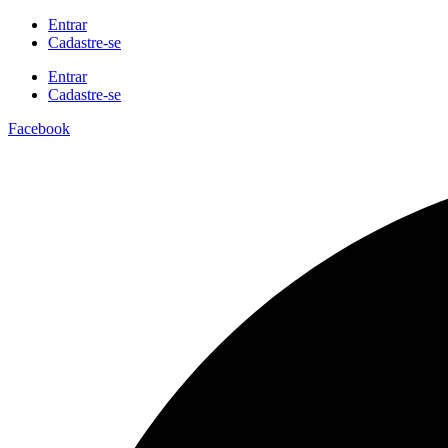
Ir
Entrar
para
Cadastre-se
o
Entrar
conteúdo
Cadastre-se
Facebook