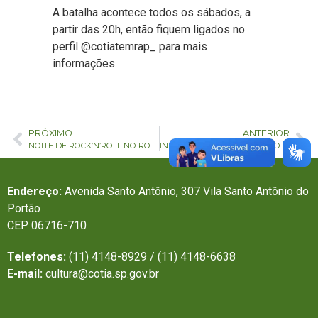
A batalha acontece todos os sábados, a
partir das 20h, então fiquem ligados no
perfil @cotiatemrap_ para mais
informações.
PRÓXIMO
ANTERIOR
NOITE DE ROCK’N’ROLL NO ROTA 270 ACONTECE NESTA SEXTA-FEIRA
INSCRIÇÕES ABERTAS PARA OFICINAS CULTURAIS GRATUITAS E ONLINE
Endereço:
Avenida Santo Antônio, 307 Vila Santo Antônio do
Portão
CEP 06716-710
Telefones:
(11) 4148-8929 / (11) 4148-6638
E-mail:
cultura@cotia.sp.gov.br