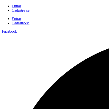
Ir
Entrar
para
Cadastre-se
o
Entrar
conteúdo
Cadastre-se
Facebook