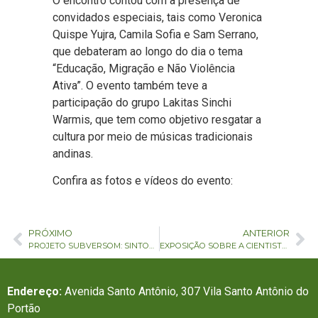
O encontro contou com a presença de
convidados especiais, tais como Veronica
Quispe Yujra, Camila Sofia e Sam Serrano,
que debateram ao longo do dia o tema
“Educação, Migração e Não Violência
Ativa”. O evento também teve a
participação do grupo Lakitas Sinchi
Warmis, que tem como objetivo resgatar a
cultura por meio de músicas tradicionais
andinas.
Confira as fotos e vídeos do evento:
PRÓXIMO
ANTERIOR
PROJETO SUBVERSOM: SINTONIZE-SE COM AS MELODIAS DAS NOTAS MUSICAIS ATRAVÉS DA MUSICOTERAPIA
EXPOSIÇÃO SOBRE A CIENTISTA ‘MARIE CURIE’ CHEGA ESTA SEMANA EM CAUCAIA DO ALTO
Endereço:
Avenida Santo Antônio, 307 Vila Santo Antônio do
Portão