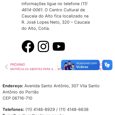
informações ligue no telefone
(11)
4614-0061
. O Centro Cultural de
Caucaia do Alto fica localizado na
R. José Lopes Neto, 320 – Caucaia
do Alto, Cotia.
PRÓXIMO
ANTERIOR
MATRÍCULAS ABERTAS PARA A OFICINA DE TEATRO ‘SIGA SHAKESPEARE!’
RODA DE CAPOEIRA COM O MESTRE JAGUARA NA PRAÇA JOAQUIM NUNES
Endereço:
Avenida Santo Antônio, 307 Vila Santo
Antônio do Portão
CEP 06716-710
Telefones:
(11) 4148-8929 / (11) 4148-6638