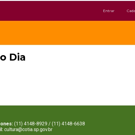
Entrar
Cada
o Dia
fones:
(11) 4148-8929 / (11) 4148-6638
l:
cultura@cotia.sp.gov.br