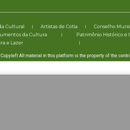
a Cultural
Artistas de Cotia
Conselho Munic
cumentos da Cultura
Patrimônio Histórico e 
ra e Lazer
Copyleft All material in this platform is the property of the contr